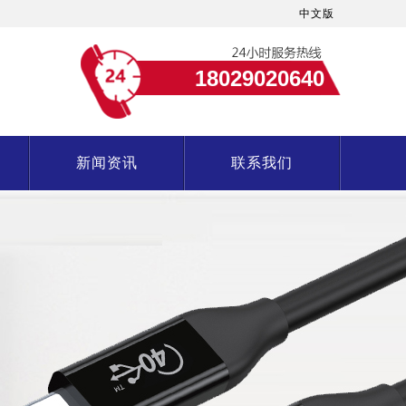
中文版
18029020640
新闻资讯
联系我们