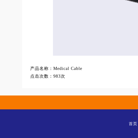
产品名称：
Medical Cable
点击次数：
983次
首页