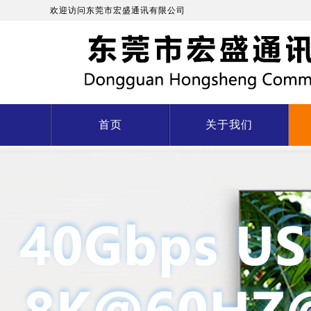
欢迎访问东莞市宏盛通讯有限公司
首页
关于我们