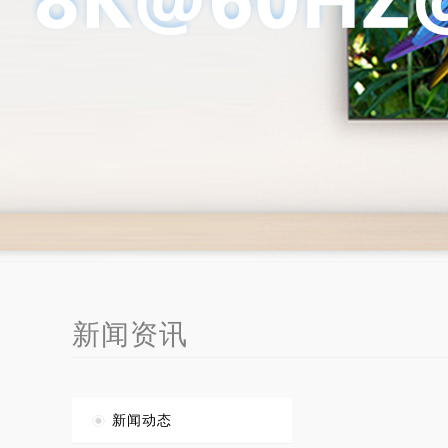
新闻资讯
新闻动态