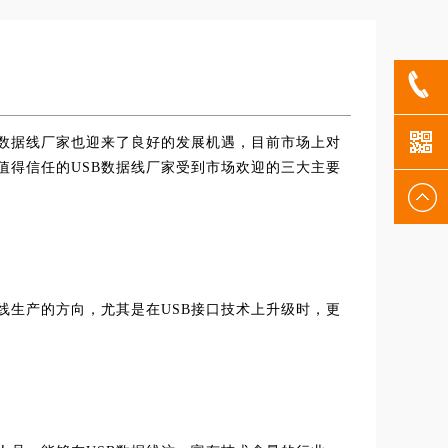
1802902
B数据线厂家也迎来了良好的发展机遇，目前市场上对
值得信任的USB数据线厂家受到市场欢迎的三大主要
线生产的方向，尤其是在USB接口技术上升级时，更