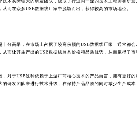
个技术实际强大的研发团队，汲取了行业内一流的技术工程师和研发
，从而在众多USB数据线厂家中脱颖而出，获得较高的市场地位。
是十分高昂，在市场上占据了较高份额的USB数据线厂家，通常都
，从而让其生产出的USB数据线兼具价格和品质优势，从而赢得了
因，对于USB这种依赖于上游厂商核心技术的产品而言，拥有更好
大的研发团队来进行技术升级，在保持产品品质的同时减少生产成本