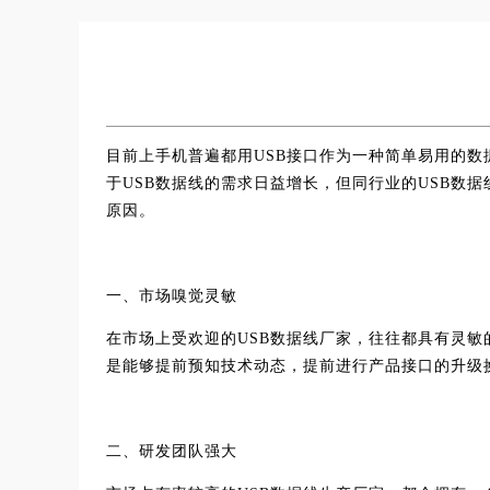
目前上手机普遍都用USB接口作为一种简单易用的数
于USB数据线的需求日益增长，但同行业的USB数
原因。
一、市场嗅觉灵敏
在市场上受欢迎的USB数据线厂家，往往都具有灵敏
是能够提前预知技术动态，提前进行产品接口的升级
二、研发团队强大